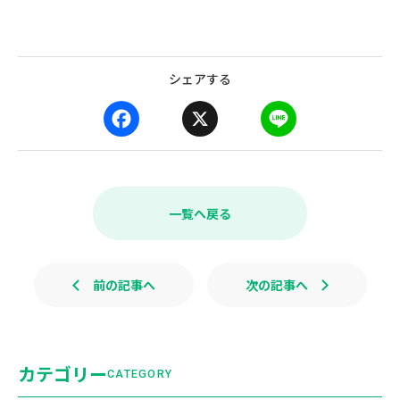
シェアする
F
X
L
a
i
c
n
e
e
b
一覧へ戻る
o
o
k
前の記事へ
次の記事へ
カテゴリー
CATEGORY