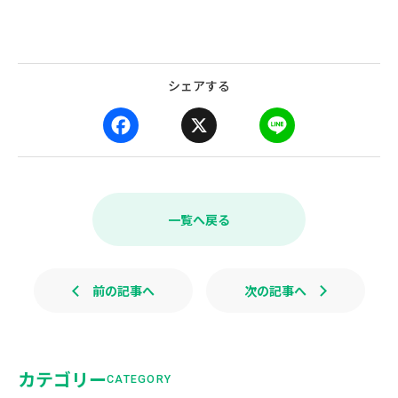
シェアする
F
X
L
a
i
c
n
e
e
b
一覧へ戻る
o
o
k
前の記事へ
次の記事へ
カテゴリー
CATEGORY