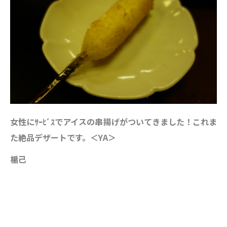
女性にｻｰﾋﾞｽでアイスの串揚げがついてきました！これま
た絶品デザートです。＜YA＞
楯己