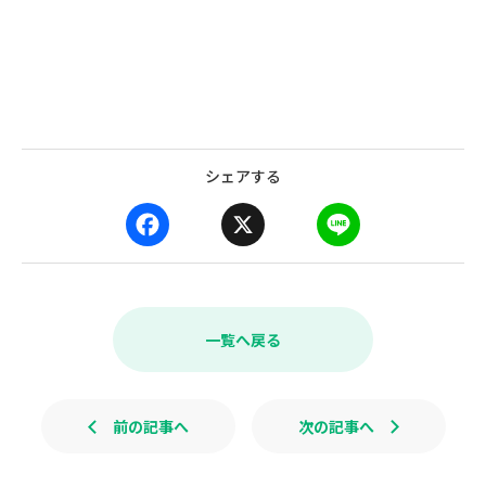
シェアする
F
X
L
a
i
c
n
e
e
b
一覧へ戻る
o
o
k
前の記事へ
次の記事へ