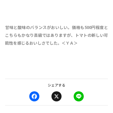
甘味と酸味のバランスがおいしい。価格も500円程度と
こちらもかなり高級ではありますが、トマトの新しい可
能性を感じるおいしさでした。＜ＹＡ＞
シェアする
F
X
L
a
i
c
n