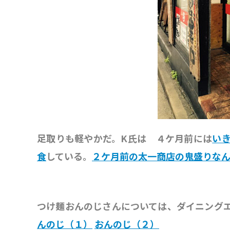
足取りも軽やかだ。K氏は ４ケ月前には
い
食
している。
２ケ月前の太一商店の鬼盛りな
つけ麺おんのじさんについては、ダイニング
んのじ（１）
おんのじ（２）