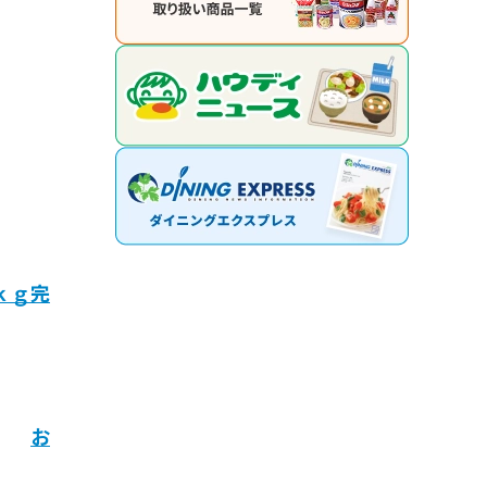
ｋｇ完
い。
お