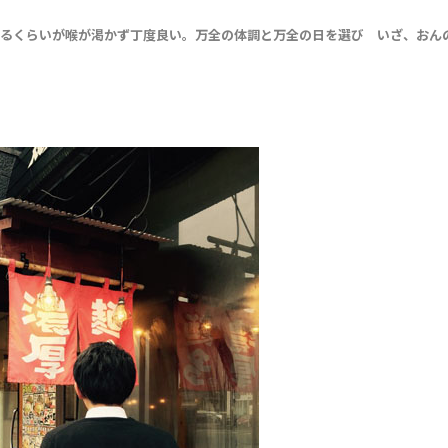
いるくらいが喉が渇かず丁度良い。万全の体調と万全の日を選び いざ、おん