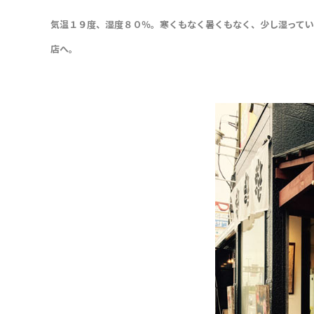
気温１９度、湿度８０％。寒くもなく暑くもなく、少し湿って
店へ。