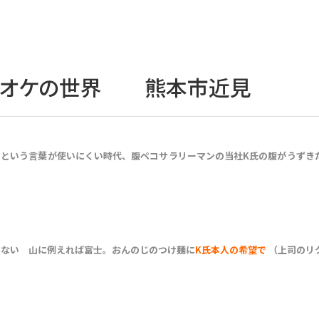
るオケの世界 熊本市近見
ーという言葉が使いにくい時代、腹ペコサラリーマンの当社K氏の腹がうずき
のない 山に例えれば富士。おんのじのつけ麺に
K氏本人の希望で
（上司のリ