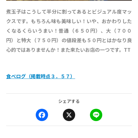
煮玉子はこうして半分に割ってあるとビジュアル度マッ
クスです。もちろん味も美味しい！いや、おかわりした
くなるくらいうまい！普通（６５０円）、大（７００
円）と特大（７５０円）の値段差も５０円とはかなり良
心的ではありませんか！また来たいお店の一つです。TT
食べログ（掲載時点３．５７）
シェアする
F
X
L
a
i
c
n