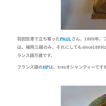
羽田空港で立ち寄った
PAUL
さん。1889年
は、福岡三越のみ。それにしてもsince1889
ランス語万歳です。
フランス語の
HP
は、tresオシャンティーです