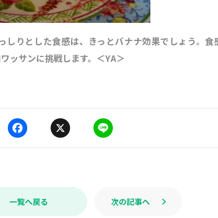
っしりとした食感は、きっとバナナ効果でしょう。食
ワッサンに挑戦します。＜YA＞
F
X
L
a
i
c
n
e
e
b
o
o
k
一覧へ戻る
次の記事へ