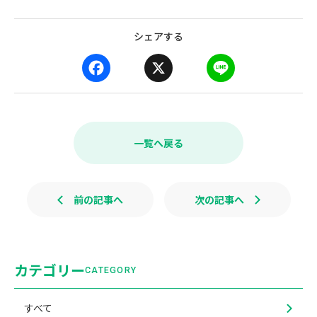
シェアする
F
X
L
a
i
c
n
e
e
b
一覧へ戻る
o
o
k
前の記事へ
次の記事へ
カテゴリー
CATEGORY
すべて