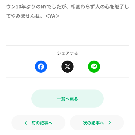
ウン10年ぶりのNYでしたが、相変わらず人の心を魅了し
てやみませんね。＜YA＞
シェアする
F
X
L
a
i
c
n
e
e
b
一覧へ戻る
o
o
k
前の記事へ
次の記事へ