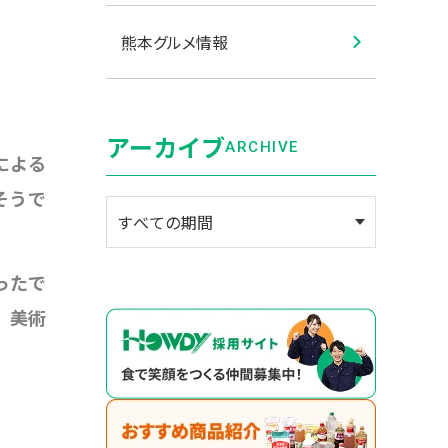
熊本グルメ情報
アーカイブ
ARCHIVE
による
そうで
ったで
、美術