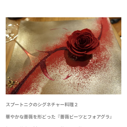
スプートニクのシグネチャー料理２
華やかな薔薇を形どった『薔薇ビーツとフォアグラ』