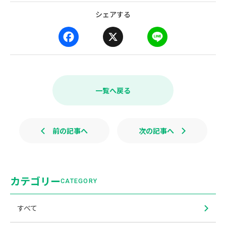
シェアする
F
X
L
a
i
c
n
e
e
b
一覧へ戻る
o
o
k
前の記事へ
次の記事へ
カテゴリー
CATEGORY
すべて