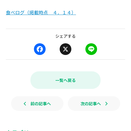
食べログ（掲載時点 ４．１４）
シェアする
F
X
L
a
i
c
n
e
e
b
一覧へ戻る
o
o
k
前の記事へ
次の記事へ