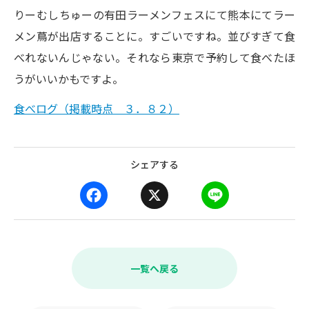
りーむしちゅーの有田ラーメンフェスにて熊本にてラー
メン蔦が出店することに。すごいですね。並びすぎて食
べれないんじゃない。それなら東京で予約して食べたほ
うがいいかもですよ。
食べログ（掲載時点 ３．８２）
シェアする
F
X
L
a
i
c
n
e
e
b
一覧へ戻る
o
o
k