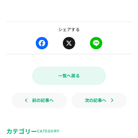
シェアする
F
X
L
a
i
c
n
e
e
b
一覧へ戻る
o
o
k
前の記事へ
次の記事へ
カテゴリー
CATEGORY