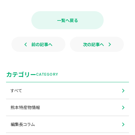
a
i
c
n
e
e
b
一覧へ戻る
o
o
k
前の記事へ
次の記事へ
カテゴリー
CATEGORY
すべて
熊本特産物情報
編集長コラム