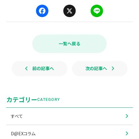
F
X
L
a
i
c
n
e
e
b
一覧へ戻る
o
o
k
前の記事へ
次の記事へ
カテゴリー
CATEGORY
すべて
D@EXコラム