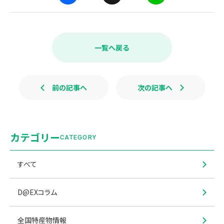
F
X
L
a
i
c
n
e
e
b
一覧へ戻る
o
o
k
前の記事へ
次の記事へ
カテゴリー
CATEGORY
すべて
D@EXコラム
全国特産物情報