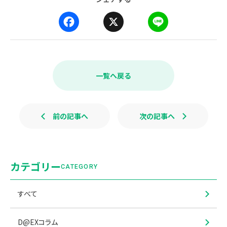
F
X
L
a
i
c
n
e
e
b
一覧へ戻る
o
o
k
前の記事へ
次の記事へ
カテゴリー
CATEGORY
すべて
D@EXコラム