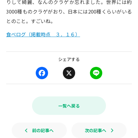
りして綺麗、なんのクラゲか忘れました。世界には約
3000種ものクラゲがおり、日本には200種くらいがいる
とのこと。すごいね。
食べログ（掲載時点 ３．１６）
シェアする
F
X
L
a
i
c
n
e
e
b
一覧へ戻る
o
o
k
前の記事へ
次の記事へ