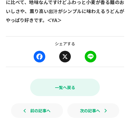
に比べて、地味なんですけどふわっと小麦が香る麺のお
いしさや、薫り高い出汁がシンプルに味わえるうどんが
やっぱり好きです。＜YA＞
シェアする
F
X
L
a
i
c
n
e
e
b
一覧へ戻る
o
o
k
前の記事へ
次の記事へ