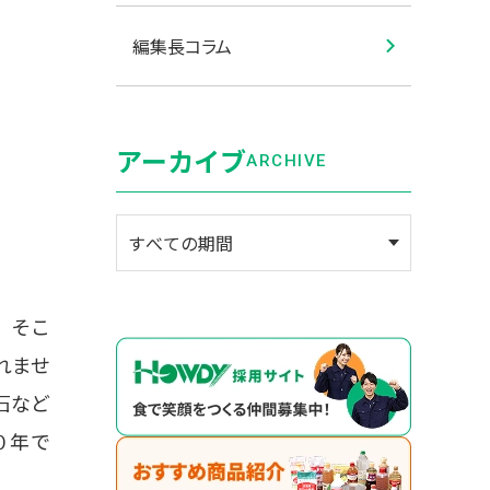
編集長コラム
アーカイブ
ARCHIVE
。そこ
れませ
石など
０年で