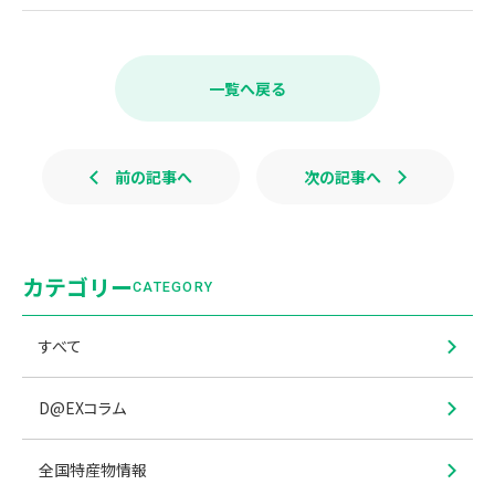
F
X
L
a
i
c
n
e
e
b
一覧へ戻る
o
o
k
前の記事へ
次の記事へ
カテゴリー
CATEGORY
すべて
D@EXコラム
全国特産物情報