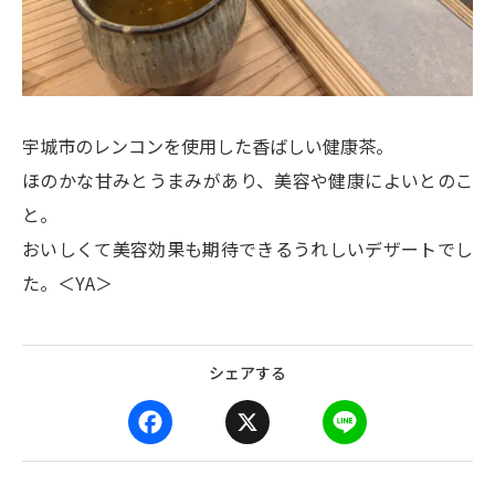
宇城市のレンコンを使用した香ばしい健康茶。
ほのかな甘みとうまみがあり、美容や健康によいとのこ
と。
おいしくて美容効果も期待できるうれしいデザートでし
た。＜YA＞
シェアする
F
X
L
a
i
c
n