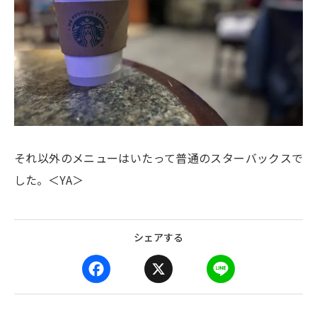
それ以外のメニューはいたって普通のスターバックスで
した。＜YA＞
シェアする
F
X
L
a
i
c
n