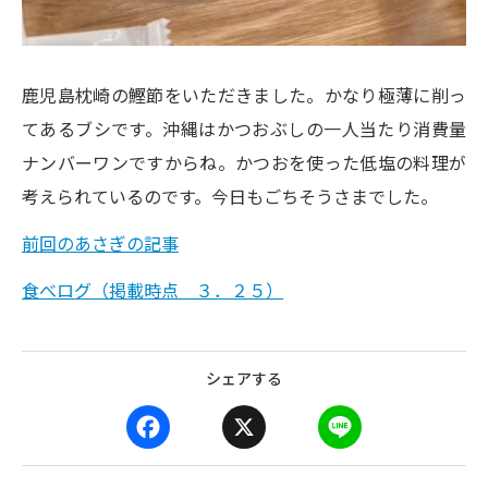
鹿児島枕崎の鰹節をいただきました。かなり極薄に削っ
てあるブシです。沖縄はかつおぶしの一人当たり消費量
ナンバーワンですからね。かつおを使った低塩の料理が
考えられているのです。今日もごちそうさまでした。
前回のあさぎの記事
食べログ（掲載時点 ３．２５）
シェアする
F
X
L
a
i