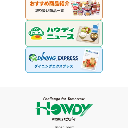
〒862-0967