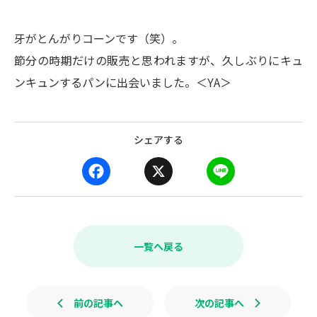
牙がとんがりコーンです（笑）。
節分の時期だけの販売と思われますが、久しぶりにキュ
ンキュンするパンに出会いました。＜YA＞
シェアする
F
X
L
a
i
c
n
e
e
b
一覧へ戻る
o
o
k
前の記事へ
次の記事へ